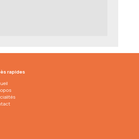
ès rapides
ueil
ropos
cialités
tact